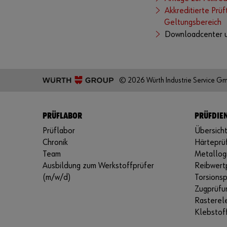
Akkreditierte Prüf
Geltungsbereich
Downloadcenter 
© 2026 Würth Industrie Service G
PRÜFLABOR
PRÜFDIEN
Prüflabor
Übersicht
Chronik
Härteprü
Team
Metallog
Ausbildung zum Werkstoffprüfer
Reibwert
(m/w/d)
Torsions
Zugprüfu
Rasterel
Klebstof