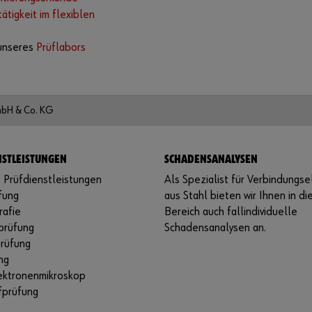
tätigkeit im flexiblen
unseres
Prüflabors
mbH & Co. KG
STLEISTUNGEN
SCHADENSANALYSEN
 Prüfdienstleistungen
Als Spezialist für Verbindungs
fung
aus Stahl bieten wir Ihnen in d
rafie
Bereich auch fallindividuelle
prüfung
Schadensanalysen an.
prüfung
ng
ektronenmikroskop
fprüfung