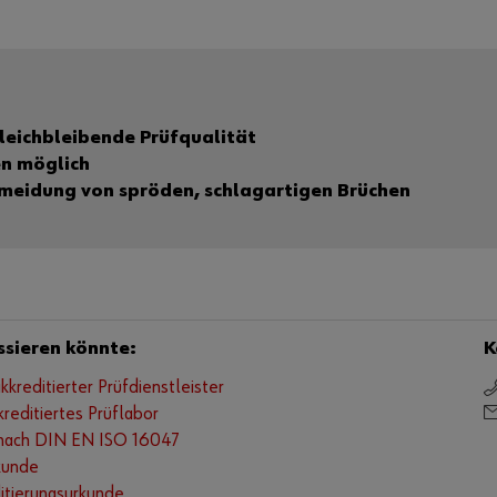
leichbleibende Prüfqualität
en möglich
rmeidung von spröden, schlagartigen Brüchen
ssieren könnte:
K
akkreditierter Prüfdienstleister
reditiertes Prüflabor
 nach DIN EN ISO 16047
kunde
itierungsurkunde